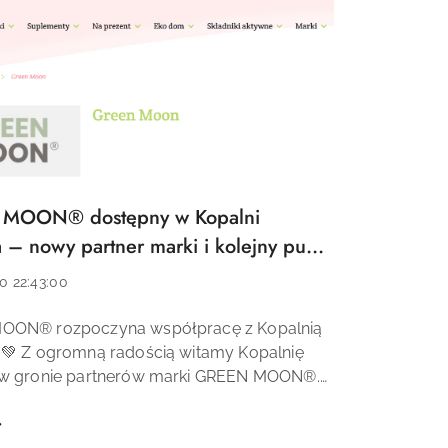
MOON® dostępny w Kopalni
 – nowy partner marki i kolejny punkt
ży! 🌿✨
0 22:43:00
OON® rozpoczyna współpracę z Kopalnią
 💚 Z ogromną radością witamy Kopalnię
w gronie partnerów marki GREEN MOON®.
ny ważny krok w rozwoju marki i zwiększaniu
ści naszych wegańskich kosmetyk&oacu...