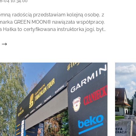
8-04 10:34:00
a:
mną radością przedstawiam kolejną osobę, z
łu:
 marka GREEN MOON® nawiązała współpracę.
ia Hałka to certyfikowana instruktorka jogi, była
ka Polskiego Teatru Tańca, a przede wszystkim
która od lat inspiruj...