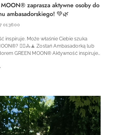
MOON® zaprasza aktywne osoby do
u ambasadorskiego! 💚🌿
7 01:36:00
ć inspiruje. Może właśnie Ciebie szuka
ON®? 🏃‍♀️🚴🧘 Zostań Ambasadorką lub
orem GREEN MOON® Aktywność inspiruje.
śnie Ciebie szuka GREEN MOON®? 🏃‍♀️🚴🧘
ON® to marka naturalnych kosmetyków...