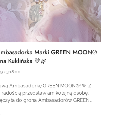
mbasadorka Marki GREEN MOON®
na Kuklińska 💚🌿
9 23:18:00
nową Ambasadorkę GREEN MOON®! 💚 Z
radością przedstawiam kolejną osobę,
ołączyła do grona Ambasadorów GREEN
 Jest nią Martyna Kuklińska – mama trójki
ukatorka i osoba, która ...