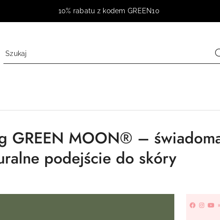
10% rabatu z kodem GREEN10
og GREEN MOON® – świadoma p
uralne podejście do skóry