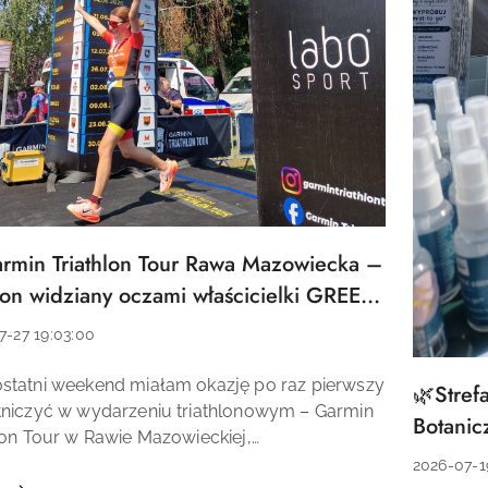
rmin Triathlon Tour Rawa Mazowiecka –
łu:
hlon widziany oczami właścicielki GREEN
N
7-27 19:03:00
a:
statni weekend miałam okazję po raz pierwszy
🌿Stref
Tytuł
łu:
niczyć w wydarzeniu triathlonowym – Garmin
artykułu:
Botanic
lon Tour w Rawie Mazowieckiej,
💚
izowanym przez Labo Sport. Na miejscu
Data
2026-07-1