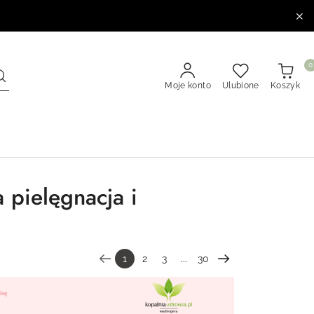
0
Moje konto
Ulubione
Koszyk
ielęgnacja i
...
1
2
3
30