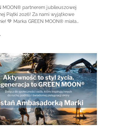
N MOON® partnerem jubileuszowej
nej Piątki 2026! Za nami wyjątkowe
nie! 💚 Marka GREEN MOON® miała
ość być partnerem 10. jubileuszowej edycji
ej Piątki, która odbyła się w przepięknym
Botaniczny...