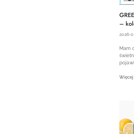
GREE
Tytuł
artyku
– kol
pielę
Data
2026-0
dodani
Treść
Mam o
artyku
świet
pojawi
Magaz
miejsc
Więcej
oraz ...