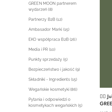
GREEN MOON partnerem
wydarzeń
(8)
Partnerzy B2B
(12)
Ambasador Marki
(15)
EKO współpraca B2B
(26)
Media i PR
(10)
Punkty sprzedaży
(5)
Bezpieczeństwo i jakość
(9)
Składniki - Ingredients
(15)
Wegańskie kosmetyki
(86)
🧘‍♀️
Tytuł
Pytania i odpowiedzi o
artyku
GRE
kosmetykach wegańskich
(5)