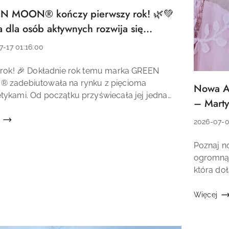
N MOON® kończy pierwszy rok! 🌿💚
łu:
 dla osób aktywnych rozwija się
ego dnia
7-17 01:16:00
a:
 rok! 🎉 Dokładnie rok temu marka GREEN
łu:
 zadebiutowała na rynku z pięcioma
Nowa A
Tytuł
ykami. Od początku przyświecała jej jedna
artykułu:
– Marty
 tworzenie wysokiej jakości kosmetyków
um inspirowanych naturą, przeznaczonych dla
Data
2026-07-0
dodania:
Treść
Poznaj 
artykułu:
ogromną 
która d
MOON®. 
dzieci, ed
Więcej