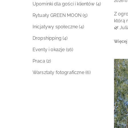
Data
2026-0
Upominki dla gości i klientów
(4)
dodani
Treść
Z ogro
Rytuały GREEN MOON
(5)
artyku
którą
Inicjatywy społeczne
(4)
🌿 Jul
tancer
Dropshipping
(4)
osoba, 
Więcej
Eventy i okazje
(16)
Praca
(2)
Warsztaty fotograficzne
(6)