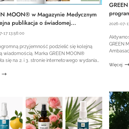
GREEN 
Tytuł
artykułu:
program
N MOON® w Magazynie Medycznym
łu:
ejna publikacja o świadomej
Data
2026-07-1
gnacji! 💚📰
dodania:
7-17 13:56:00
Treść
Aktywnoś
a:
artykułu:
GREEN MO
gromną przyjemność podzielić się kolejną
Ambasad
łu:
ną wiadomością. Marka GREEN MOON®
Może wła
ła się na 2. i 3. stronie internetowego wydania
GREEN MO
Więcej
ynu Medycznego. To dla mnie kolejne ważne
e, w którym mogę opowiedzieć o filozofii marki