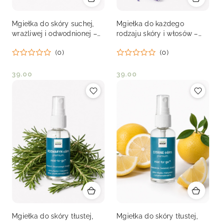
Mgiełka do skóry suchej,
Mgiełka do każdego
wrażliwej i odwodnionej –
rodzaju skóry i włosów –
KOKOS cálm premium 30
LAVENDA cálm premium
(0)
(0)
ml
30 ml
39.00
39.00
Cena:
Cena:
Mgiełka do skóry tłustej,
Mgiełka do skóry tłustej,