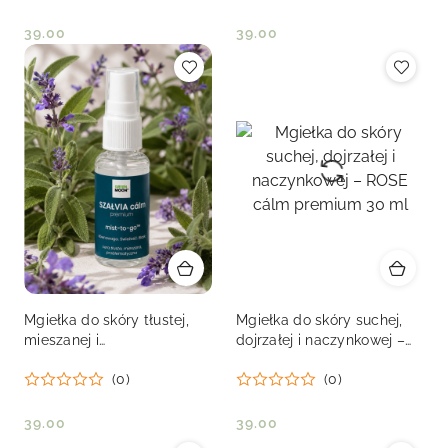
39.00
39.00
Cena:
Cena:
Mgiełka do skóry tłustej,
Mgiełka do skóry suchej,
mieszanej i
dojrzałej i naczynkowej –
problematycznej –
ROSE cálm premium 30 ml
(0)
(0)
SZAŁVIA cálm premium 30
ml
39.00
39.00
Cena:
Cena: