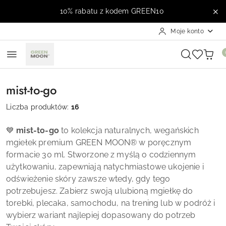
Przejdź do treści głównej
Przejdź do wyszukiwarki
Przejdź do moje konto
Przejdź do menu głównego
Przejdź do stopki
10% rabatu z kodem GREEN10
Moje konto
mist-to-go
Liczba produktów:
16
💙
mist-to-go
to kolekcja naturalnych, wegańskich
mgiełek premium GREEN MOON® w poręcznym
formacie 30 ml. Stworzone z myślą o codziennym
użytkowaniu, zapewniają natychmiastowe ukojenie i
odświeżenie skóry zawsze wtedy, gdy tego
potrzebujesz. Zabierz swoją ulubioną mgiełkę do
torebki, plecaka, samochodu, na trening lub w podróż i
wybierz wariant najlepiej dopasowany do potrzeb