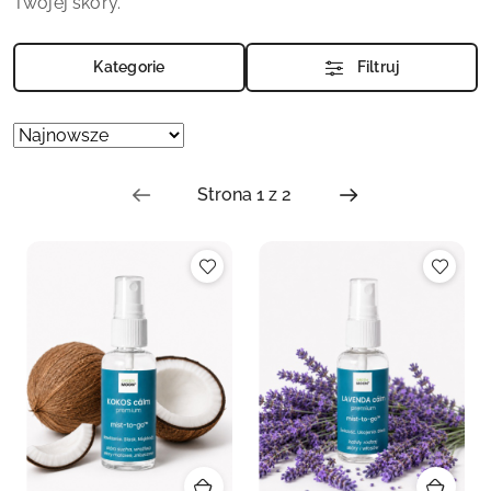
Twojej skóry.
Kategorie
Filtruj
Zastosowano
Sortuj
według
sortowanie:
Najnowsze.