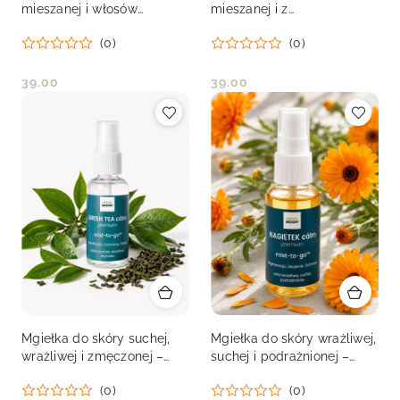
mieszanej i włosów
mieszanej i z
przetłuszczających się –
przebarwieniami – CITRINE
(0)
(0)
ROZMARYN cálm premium
cálm premium 30 ml
30 ml
39.00
39.00
Cena:
Cena:
Mgiełka do skóry suchej,
Mgiełka do skóry wrażliwej,
wrażliwej i zmęczonej –
suchej i podrażnionej –
GREEN TEA cálm premium
NAGIETEK cálm premium
(0)
(0)
30 ml
30 ml