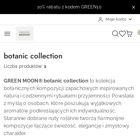
Przejdź do treści głównej
Przejdź do wyszukiwarki
Przejdź do moje konto
Przejdź do menu głównego
Przejdź do stopki
10% rabatu z kodem GREEN10
Moje konto
botanic collection
Liczba produktów:
1
GREEN MOON® botanic collection
to kolekcja
botanicznych kompozycji zapachowych inspirowanych
naturą i codziennymi rytuałami przyjemności. Powstała
z myślą o osobach, które poszukują wyjątkowych
aromatów podkreślających ich indywidualność.
Starannie dobrane nuty roślinne tworzą harmonijne
kompozycje łączące świeżość, elegancję i zmysłowy
charakter.