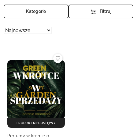
Kategorie
Filtruj
Zastosowano
Sortuj
według
sortowanie:
Najnowsze.
PRODUKT NIEDOSTĘPNY
Perfumy w kremie o