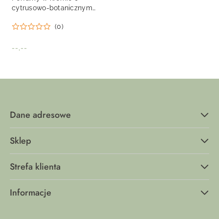
cytrusowo-botanicznym
zapachu – secret GÁRDEN
(0)
perfume premium
--,--
Cena:
Dane adresowe
Sklep
Strefa klienta
Informacje