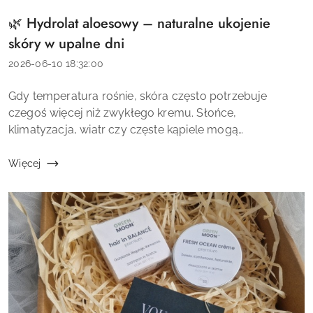
🌿 Hydrolat aloesowy – naturalne ukojenie
Tytuł
artykułu:
skóry w upalne dni
Data
2026-06-10 18:32:00
dodania:
Treść
Gdy temperatura rośnie, skóra często potrzebuje
artykułu:
czegoś więcej niż zwykłego kremu. Słońce,
klimatyzacja, wiatr czy częste kąpiele mogą
powodować uczucie przesuszenia i dyskomfortu. W
takich sytuacjach wiele osób sięga po aloes, który o...
Więcej