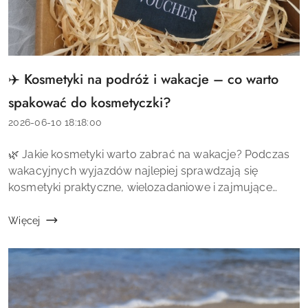
✈️ Kosmetyki na podróż i wakacje – co warto
Tytuł
artykułu:
spakować do kosmetyczki?
Data
2026-06-10 18:18:00
dodania:
Treść
🌿 Jakie kosmetyki warto zabrać na wakacje? Podczas
artykułu:
wakacyjnych wyjazdów najlepiej sprawdzają się
kosmetyki praktyczne, wielozadaniowe i zajmujące
niewiele miejsca. Dzięki nim można ograniczyć liczbę
produktów w bagażu, jednocześnie zachowują...
Więcej