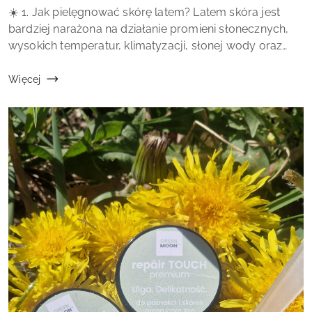
Treść
☀️ 1. Jak pielęgnować skórę latem? Latem skóra jest
artykułu:
bardziej narażona na działanie promieni słonecznych,
wysokich temperatur, klimatyzacji, słonej wody oraz
częstszych kąpieli. Wszystkie te czynniki mogą wpływać
na jej kondycję, dlatego wart...
Więcej