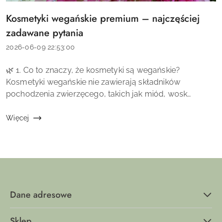
Kosmetyki wegańskie premium – najczęściej
Tytuł
artykułu:
zadawane pytania
Data
2026-06-09 22:53:00
dodania:
Treść
🌿 1. Co to znaczy, że kosmetyki są wegańskie?
artykułu:
Kosmetyki wegańskie nie zawierają składników
pochodzenia zwierzęcego, takich jak miód, wosk
pszczeli, lanolina czy kolagen zwierzęcy. W ich
recepturach wykorzystuje się składniki pochodzenia
Więcej
rośl...
Dane adresowe
Sklep