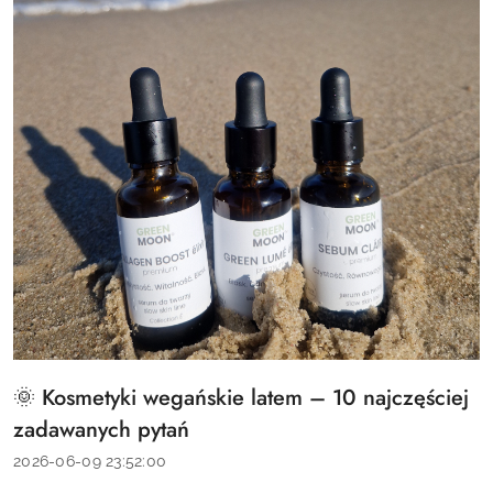
🌞 Kosmetyki wegańskie latem – 10 najczęściej
Tytuł
artykułu:
zadawanych pytań
Data
2026-06-09 23:52:00
dodania: