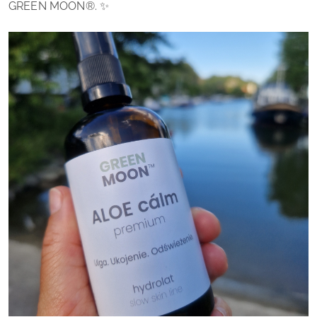
GREEN MOON®.
✨