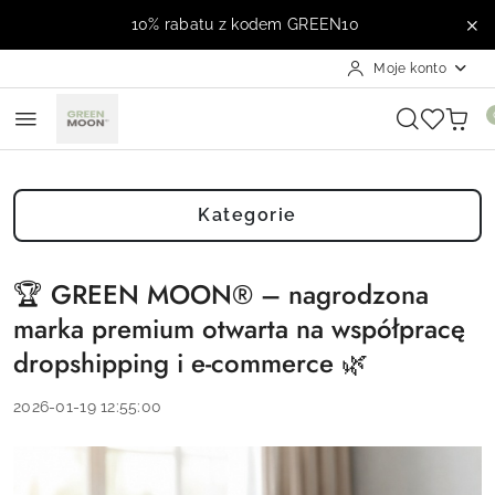
Przejdź do treści głównej
Przejdź do wyszukiwarki
Przejdź do moje konto
Przejdź do menu głównego
Przejdź do stopki
10% rabatu z kodem GREEN10
Moje konto
Kategorie
🏆 GREEN MOON® – nagrodzona
marka premium otwarta na współpracę
dropshipping i e-commerce 🌿
2026-01-19 12:55:00