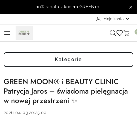
Przejdź do treści głównej
Przejdź do wyszukiwarki
Przejdź do moje konto
Przejdź do menu głównego
Przejdź do stopki
10% rabatu z kodem GREEN10
Moje konto
Kategorie
GREEN MOON® i BEAUTY CLINIC
Patrycja Jaros – świadoma pielęgnacja
w nowej przestrzeni ✨
2026-04-03 20:25:00