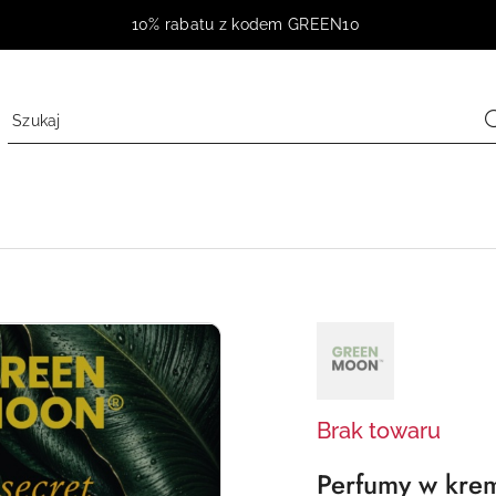
10% rabatu z kodem GREEN10
NAZWA
PRODUCENTA:
GREEN
MOON
Brak towaru
Perfumy w krem