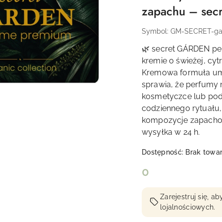
zapachu – sec
Symbol:
GM-SECRET-ga
🌿 secret GÁRDEN p
kremie o świeżej, cy
Kremowa formuła umo
sprawia, że perfumy 
kosmetyczce lub pod
codziennego rytuału,
kompozycje zapachowe
wysyłka w 24 h.
Dostępność:
Brak towa
cena:
0
Zarejestruj się, 
lojalnościowych.