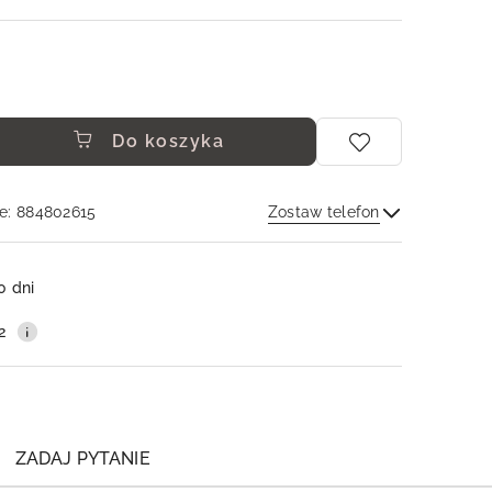
Do koszyka
e: 884802615
Zostaw telefon
Wyślij
0 dni
2
ZADAJ PYTANIE