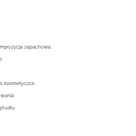
ompozycja zapachowa.
e.
ub kosmetyczce.
wania.
ytuału.