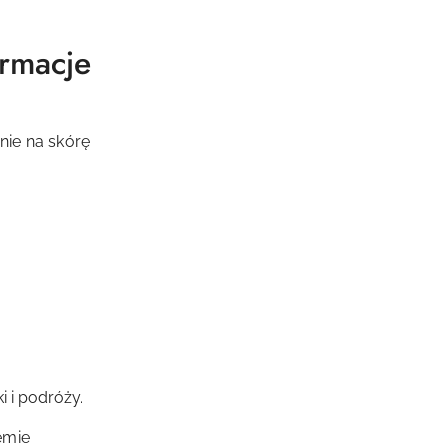
ormacje
ie na skórę
 i podróży.
emie