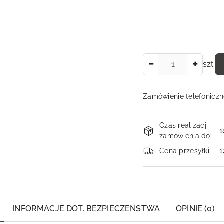
Ilość
szt.
Zamówienie telefoniczn
Dostępność
Czas realizacji
i
1
zamówienia do:
dostawa
Cena przesyłki:
1
INFORMACJE DOT. BEZPIECZEŃSTWA
OPINIE (0)