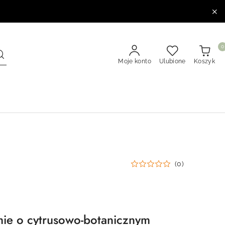
0
Moje konto
Ulubione
Koszyk
(0)
ie o cytrusowo-botanicznym