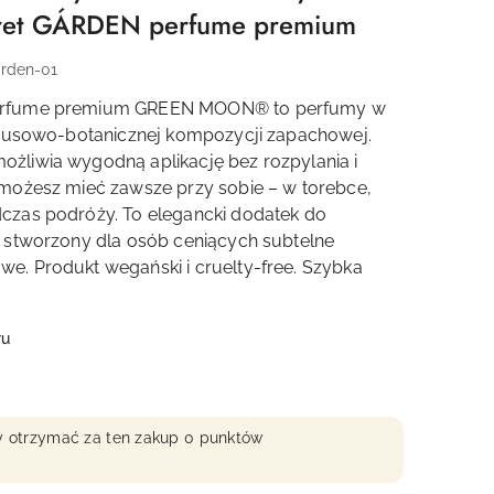
ret GÁRDEN perfume premium
rden-01
erfume premium GREEN MOON® to perfumy w
trusowo-botanicznej kompozycji zapachowej.
żliwia wygodną aplikację bez rozpylania i
możesz mieć zawsze przy sobie – w torebce,
czas podróży. To elegancki dodatek do
 stworzony dla osób ceniących subtelne
. Produkt wegański i cruelty-free. Szybka
ru
aby otrzymać za ten zakup 0 punktów