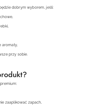
ędzie dobrym wyborem, jeśli:
achowe,
ebki,
e aromaty,
sze przy sobie.
produkt?
 premium:
nie zaaplikować zapach,