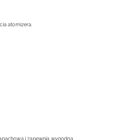
cia atomizera.
zapachową i zapewnia wygodną