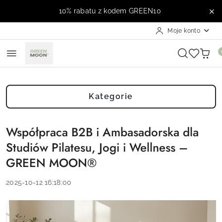
Przejdź do treści głównej
Przejdź do wyszukiwarki
Przejdź do moje konto
Przejdź do menu głównego
Przejdź do stopki
10% rabatu z kodem GREEN10
Moje konto
Kategorie
Współpraca B2B i Ambasadorska dla
Studiów Pilatesu, Jogi i Wellness –
GREEN MOON®
2025-10-12 16:18:00