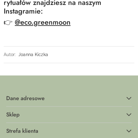
rytuałów znajdziesz na naszym
Instagramie:
👉
@eco.greenmoon
Autor:
Joanna Kiczka
Dane adresowe
Sklep
Strefa klienta