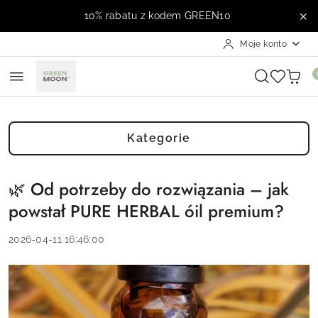
Przejdź do treści głównej
Przejdź do wyszukiwarki
Przejdź do moje konto
Przejdź do menu głównego
Przejdź do stopki
10% rabatu z kodem GREEN10
Moje konto
Kategorie
🌿 Od potrzeby do rozwiązania – jak
powstał PURE HERBAL óil premium?
2026-04-11 16:46:00