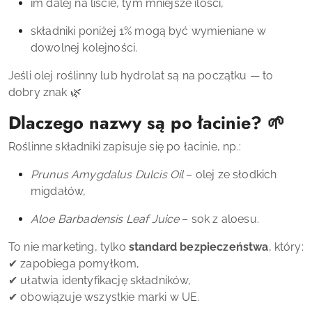
im dalej na liście, tym mniejsze ilości,
składniki poniżej 1% mogą być wymieniane w
dowolnej kolejności.
Jeśli olej roślinny lub hydrolat są na początku — to
dobry znak 🌿
Dlaczego nazwy są po łacinie? 🌱
Roślinne składniki zapisuje się po łacinie, np.:
Prunus Amygdalus Dulcis Oil
– olej ze słodkich
migdałów,
Aloe Barbadensis Leaf Juice
– sok z aloesu.
To nie marketing, tylko
standard bezpieczeństwa
, który:
✔ zapobiega pomyłkom,
✔ ułatwia identyfikację składników,
✔ obowiązuje wszystkie marki w UE.