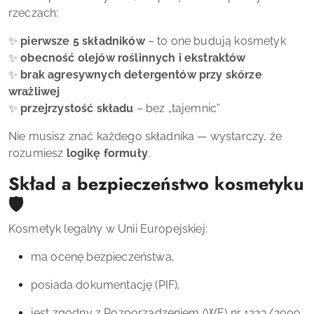
rzeczach:
✨
pierwsze 5 składników
– to one budują kosmetyk
✨
obecność olejów roślinnych i ekstraktów
✨
brak agresywnych detergentów przy skórze
wrażliwej
✨
przejrzystość składu
– bez „tajemnic”
Nie musisz znać każdego składnika — wystarczy, że
rozumiesz
logikę formuły
.
Skład a bezpieczeństwo kosmetyku
🛡
Kosmetyk legalny w Unii Europejskiej:
ma ocenę bezpieczeństwa,
posiada dokumentację (PIF),
jest zgodny z Rozporządzeniem (WE) nr 1223/2009,