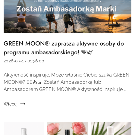
GREEN MOON® zaprasza aktywne osoby do
Tytuł
artykułu:
programu ambasadorskiego! 💚🌿
Data
2026-07-17 01:36:00
dodania:
Treść
Aktywność inspiruje. Może właśnie Ciebie szuka GREEN
artykułu:
MOON®? 🏃‍♀️🚴🧘 Zostań Ambasadorką lub
Ambasadorem GREEN MOON® Aktywność inspiruje.
Może właśnie Ciebie szuka GREEN MOON®? 🏃‍♀️🚴🧘
GREEN MOON® to marka naturalnych kosmetyków...
Więcej