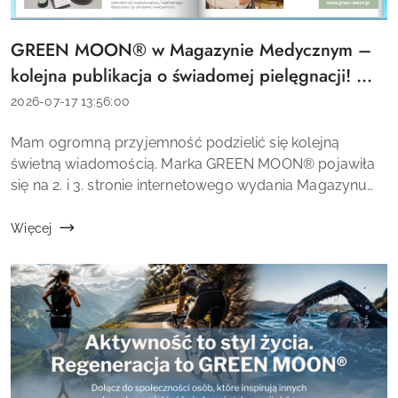
GREEN MOON® w Magazynie Medycznym –
Tytuł
artykułu:
kolejna publikacja o świadomej pielęgnacji! 💚
📰
Data
2026-07-17 13:56:00
dodania:
Treść
Mam ogromną przyjemność podzielić się kolejną
artykułu:
świetną wiadomością. Marka GREEN MOON® pojawiła
się na 2. i 3. stronie internetowego wydania Magazynu
Medycznego. To dla mnie kolejne ważne miejsce, w
którym mogę opowiedzieć o filozofii marki oraz ...
Więcej