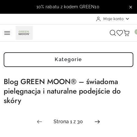
Przejdź do treści głównej
Przejdź do wyszukiwarki
Przejdź do moje konto
Przejdź do menu głównego
Przejdź do stopki
10% rabatu z kodem GREEN10
Moje konto
Kategorie
Blog GREEN MOON® – świadoma
pielęgnacja i naturalne podejście do
skóry