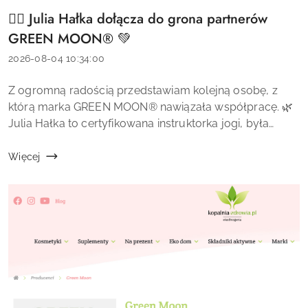
🧘‍♀️ Julia Hałka dołącza do grona partnerów
Tytuł
artykułu:
GREEN MOON® 💚
Data
2026-08-04 10:34:00
dodania:
Treść
Z ogromną radością przedstawiam kolejną osobę, z
artykułu:
którą marka GREEN MOON® nawiązała współpracę. 🌿
Julia Hałka to certyfikowana instruktorka jogi, była
tancerka Polskiego Teatru Tańca, a przede wszystkim
osoba, która od lat inspiruj...
Więcej