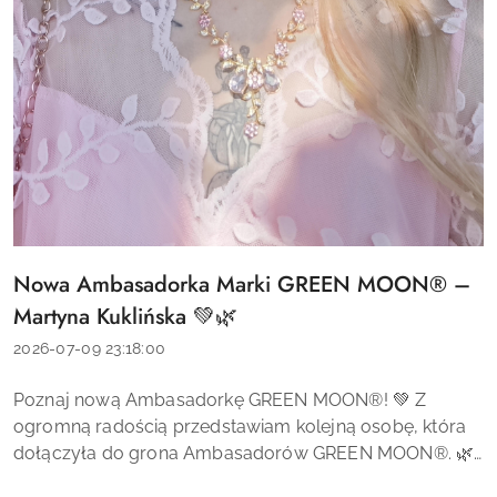
Nowa Ambasadorka Marki GREEN MOON® –
Tytuł
artykułu:
Martyna Kuklińska 💚🌿
Data
2026-07-09 23:18:00
dodania:
Treść
Poznaj nową Ambasadorkę GREEN MOON®! 💚 Z
artykułu:
ogromną radością przedstawiam kolejną osobę, która
dołączyła do grona Ambasadorów GREEN MOON®. 🌿
Jest nią Martyna Kuklińska – mama trójki dzieci,