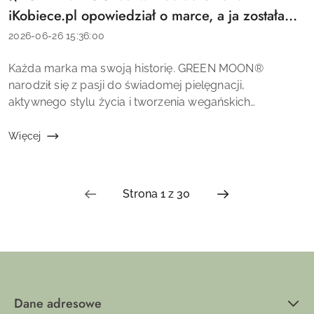
artykułu:
iKobiece.pl opowiedział o marce, a ja zostałam
Ambasadorką! 💚
Data
2026-06-26 15:36:00
dodania:
Treść
Każda marka ma swoją historię. GREEN MOON®
artykułu:
narodził się z pasji do świadomej pielęgnacji,
aktywnego stylu życia i tworzenia wegańskich
kosmetyków premium, które łączą wysoką jakość z
troską o skórę oraz środowisko. 🌱 Dlatego z ogr...
Więcej
Dane adresowe