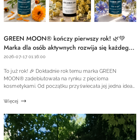
GREEN MOON® kończy pierwszy rok! 🌿💚
Tytuł
artykułu:
Marka dla osób aktywnych rozwija się każdego
dnia
Data
2026-07-17 01:16:00
dodania:
Treść
To już rok! 🎉 Dokładnie rok temu marka GREEN
artykułu:
MOON® zadebiutowała na rynku z pięcioma
kosmetykami. Od początku przyświecała jej jedna idea
– tworzenie wysokiej jakości kosmetyków premium
inspirowanych naturą, przeznaczonych dla osób...
Więcej