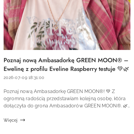
Poznaj nową Ambasadorkę GREEN MOON® –
Tytuł
artykułu:
Ewelinę z profilu Eveline Raspberry testuje 💚🌿
Data
2026-07-09 18:31:00
dodania:
Treść
Poznaj nową Ambasadorkę GREEN MOON®! 💚 Z
artykułu:
ogromną radością przedstawiam kolejną osobę, która
dołączyła do grona Ambasadorów GREEN MOON®. 🌿
Jest nią Ewelina, autorka profilu Eveline Raspberry
testuje, która z pasją dzieli się op...
Więcej