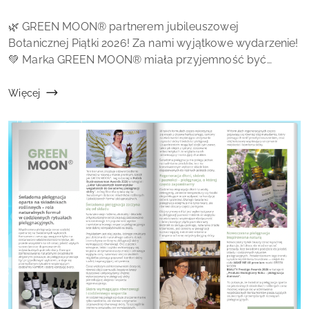
dodania:
Treść
🌿 GREEN MOON® partnerem jubileuszowej
artykułu:
Botanicznej Piątki 2026! Za nami wyjątkowe wydarzenie!
💚 Marka GREEN MOON® miała przyjemność być
partnerem 10. jubileuszowej edycji Botanicznej Piątki,
która odbyła się w przepięknym Ogrodzie Botaniczny...
Więcej