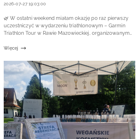
MOON
Data
2026-07-27 19:03:00
dodania:
Treść
🌿 W ostatni weekend miałam okazję po raz pierwszy
artykułu:
uczestniczyć w wydarzeniu triathlonowym – Garmin
Triathlon Tour w Rawie Mazowieckiej, organizowanym
przez Labo Sport. Na miejscu przygotowałam Strefę
Regeneracji Skóry GREEN MOON®, a jedno...
Więcej