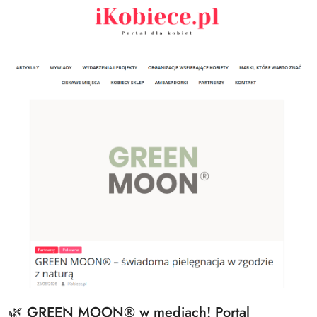
🌿 GREEN MOON® w mediach! Portal
Tytuł