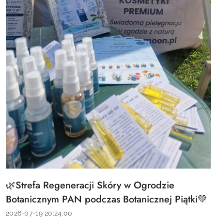
🌿Strefa Regeneracji Skóry w Ogrodzie
Tytuł
artykułu:
Botanicznym PAN podczas Botanicznej Piątki💚
Data
2026-07-19 20:24:00