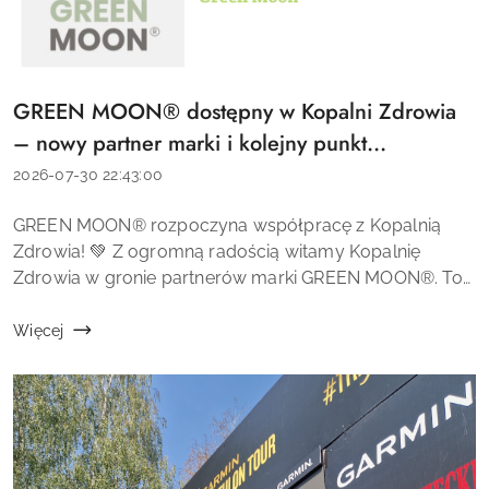
GREEN MOON® dostępny w Kopalni Zdrowia
Tytuł
artykułu:
– nowy partner marki i kolejny punkt
sprzedaży! 🌿✨
Data
2026-07-30 22:43:00
dodania:
Treść
GREEN MOON® rozpoczyna współpracę z Kopalnią
artykułu:
Zdrowia! 💚 Z ogromną radością witamy Kopalnię
Zdrowia w gronie partnerów marki GREEN MOON®. To
kolejny ważny krok w rozwoju marki i zwiększaniu
dostępności naszych wegańskich kosmetyk&oacu...
Więcej