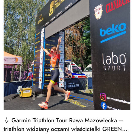
💧 Garmin Triathlon Tour Rawa Mazowiecka –
Tytuł
artykułu:
triathlon widziany oczami właścicielki GREEN