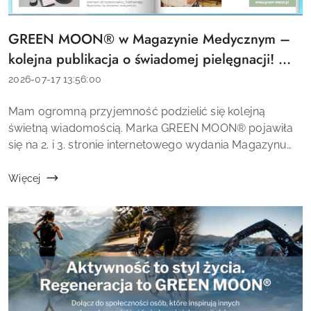
GREEN MOON® w Magazynie Medycznym –
Tytuł
artykułu:
kolejna publikacja o świadomej pielęgnacji! 💚
📰
Data
2026-07-17 13:56:00
dodania:
Treść
Mam ogromną przyjemność podzielić się kolejną
artykułu:
świetną wiadomością. Marka GREEN MOON® pojawiła
się na 2. i 3. stronie internetowego wydania Magazynu
Medycznego. To dla mnie kolejne ważne miejsce, w
którym mogę opowiedzieć o filozofii marki oraz ...
Więcej