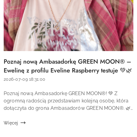
Poznaj nową Ambasadorkę GREEN MOON® –
Tytuł
artykułu:
Ewelinę z profilu Eveline Raspberry testuje 💚🌿
Data
2026-07-09 18:31:00
dodania:
Treść
Poznaj nową Ambasadorkę GREEN MOON®! 💚 Z
artykułu:
ogromną radością przedstawiam kolejną osobę, która
dołączyła do grona Ambasadorów GREEN MOON®. 🌿
Jest nią Ewelina, autorka profilu Eveline Raspberry
testuje, która z pasją dzieli się op...
Więcej