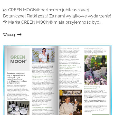
dodania:
Treść
🌿 GREEN MOON® partnerem jubileuszowej
artykułu:
Botanicznej Piątki 2026! Za nami wyjątkowe wydarzenie!
💚 Marka GREEN MOON® miała przyjemność być
partnerem 10. jubileuszowej edycji Botanicznej Piątki,
która odbyła się w przepięknym Ogrodzie Botaniczny...
Więcej