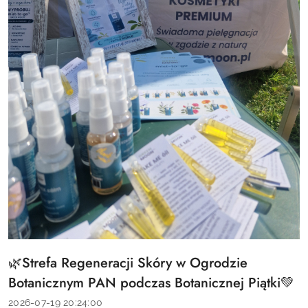
🌿Strefa Regeneracji Skóry w Ogrodzie
Tytuł
artykułu:
Botanicznym PAN podczas Botanicznej Piątki💚
Data
2026-07-19 20:24:00