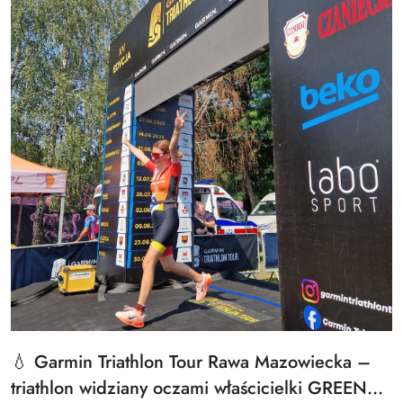
💧 Garmin Triathlon Tour Rawa Mazowiecka –
Tytuł
artykułu:
triathlon widziany oczami właścicielki GREEN