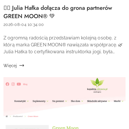
🧘‍♀️ Julia Hałka dołącza do grona partnerów
Tytuł
artykułu:
GREEN MOON® 💚
Data
2026-08-04 10:34:00
dodania:
Treść
Z ogromną radością przedstawiam kolejną osobę, z
artykułu:
którą marka GREEN MOON® nawiązała współpracę. 🌿
Julia Hałka to certyfikowana instruktorka jogi, była
tancerka Polskiego Teatru Tańca, a przede wszystkim
osoba, która od lat inspiruj...
Więcej