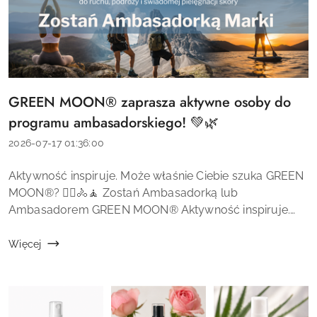
GREEN MOON® zaprasza aktywne osoby do
Tytuł
artykułu:
programu ambasadorskiego! 💚🌿
Data
2026-07-17 01:36:00
dodania:
Treść
Aktywność inspiruje. Może właśnie Ciebie szuka GREEN
artykułu:
MOON®? 🏃‍♀️🚴🧘 Zostań Ambasadorką lub
Ambasadorem GREEN MOON® Aktywność inspiruje.
Może właśnie Ciebie szuka GREEN MOON®? 🏃‍♀️🚴🧘
GREEN MOON® to marka naturalnych kosmetyków...
Więcej