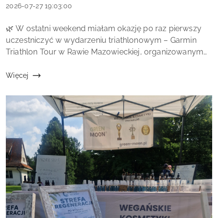
MOON
Data
2026-07-27 19:03:00
dodania:
Treść
🌿 W ostatni weekend miałam okazję po raz pierwszy
artykułu:
uczestniczyć w wydarzeniu triathlonowym – Garmin
Triathlon Tour w Rawie Mazowieckiej, organizowanym
przez Labo Sport. Na miejscu przygotowałam Strefę
Regeneracji Skóry GREEN MOON®, a jedno...
Więcej