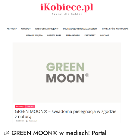
🌿 GREEN MOON® w mediach! Portal
Tytuł