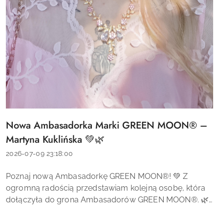
Nowa Ambasadorka Marki GREEN MOON® –
Tytuł
artykułu:
Martyna Kuklińska 💚🌿
Data
2026-07-09 23:18:00
dodania:
Treść
Poznaj nową Ambasadorkę GREEN MOON®! 💚 Z
artykułu:
ogromną radością przedstawiam kolejną osobę, która
dołączyła do grona Ambasadorów GREEN MOON®. 🌿
Jest nią Martyna Kuklińska – mama trójki dzieci,