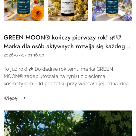
GREEN MOON® kończy pierwszy rok! 🌿💚
Tytuł
artykułu:
Marka dla osób aktywnych rozwija się każdego
dnia
Data
2026-07-17 01:16:00
dodania:
Treść
To już rok! 🎉 Dokładnie rok temu marka GREEN
artykułu:
MOON® zadebiutowała na rynku z pięcioma
kosmetykami. Od początku przyświecała jej jedna idea
– tworzenie wysokiej jakości kosmetyków premium
inspirowanych naturą, przeznaczonych dla osób...
Więcej