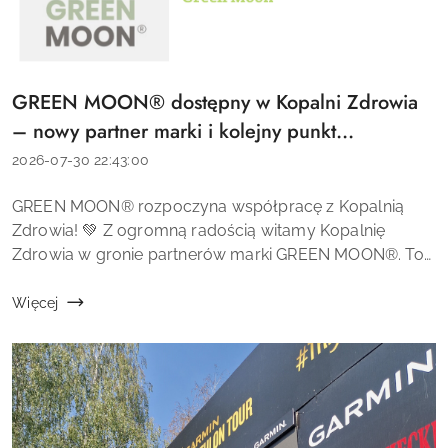
GREEN MOON® dostępny w Kopalni Zdrowia
Tytuł
artykułu:
– nowy partner marki i kolejny punkt
sprzedaży! 🌿✨
Data
2026-07-30 22:43:00
dodania:
Treść
GREEN MOON® rozpoczyna współpracę z Kopalnią
artykułu:
Zdrowia! 💚 Z ogromną radością witamy Kopalnię
Zdrowia w gronie partnerów marki GREEN MOON®. To
kolejny ważny krok w rozwoju marki i zwiększaniu
dostępności naszych wegańskich kosmetyk&oacu...
Więcej