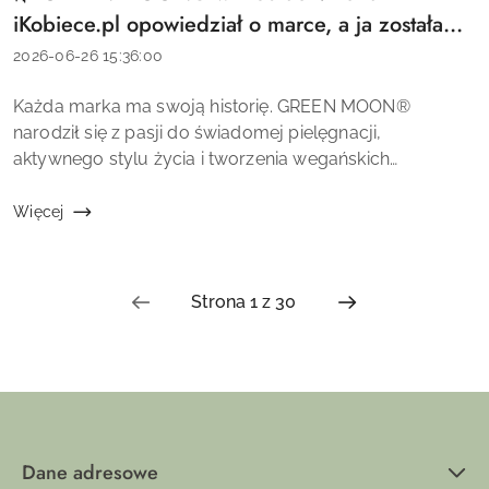
artykułu:
iKobiece.pl opowiedział o marce, a ja zostałam
Ambasadorką! 💚
Data
2026-06-26 15:36:00
dodania:
Treść
Każda marka ma swoją historię. GREEN MOON®
artykułu:
narodził się z pasji do świadomej pielęgnacji,
aktywnego stylu życia i tworzenia wegańskich
kosmetyków premium, które łączą wysoką jakość z
troską o skórę oraz środowisko. 🌱 Dlatego z ogr...
Więcej
Dane adresowe