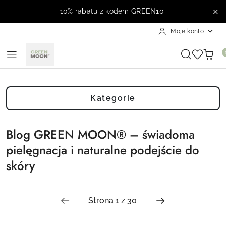
Przejdź do treści głównej
Przejdź do wyszukiwarki
Przejdź do moje konto
Przejdź do menu głównego
Przejdź do stopki
10% rabatu z kodem GREEN10
Moje konto
Kategorie
Blog GREEN MOON® – świadoma
pielęgnacja i naturalne podejście do
skóry