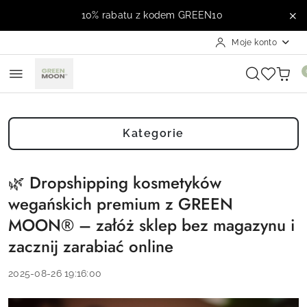
Przejdź do treści głównej
Przejdź do wyszukiwarki
Przejdź do moje konto
Przejdź do menu głównego
Przejdź do stopki
10% rabatu z kodem GREEN10
Moje konto
Kategorie
🌿 Dropshipping kosmetyków
wegańskich premium z GREEN
MOON® – załóż sklep bez magazynu i
zacznij zarabiać online
2025-08-26 19:16:00