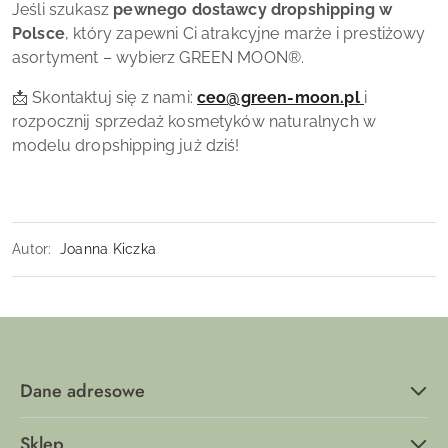
Jeśli szukasz
pewnego dostawcy dropshipping w
Polsce
, który zapewni Ci atrakcyjne marże i prestiżowy
asortyment – wybierz
GREEN MOON
®
.
📩 Skontaktuj się z nami:
ceo@green-moon.pl
i
rozpocznij sprzedaż kosmetyków naturalnych w
modelu dropshipping już dziś!
Autor:
Joanna Kiczka
Dane adresowe
Sklep