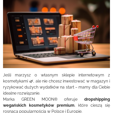
Jeśli marzysz o własnym sklepie internetowym z
kosmetykami 🌿, ale nie chcesz inwestować w magazyn i
ryzykować dużych wydatków na start – mamy dla Ciebie
idealne rozwiązanie.
Marka
GREEN MOON
®
oferuje
dropshipping
wegańskich kosmetyków premium
, które cieszą się
rosnącą popularnością w Polsce i Europie.