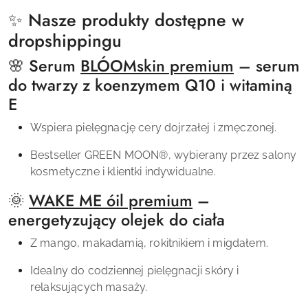
✨ Nasze produkty dostępne w
dropshippingu
🌸 Serum
BLÓOMskin premium
– serum
do twarzy z koenzymem Q10 i witaminą
E
Wspiera pielęgnację cery dojrzałej i zmęczonej.
Bestseller
GREEN MOON
®,
wybierany przez salony
kosmetyczne i klientki indywidualne.
🌞
WAKE ME óil premium
–
energetyzujący olejek do ciała
Z mango, makadamią, rokitnikiem i migdałem.
Idealny do codziennej pielęgnacji skóry i
relaksujących masaży.