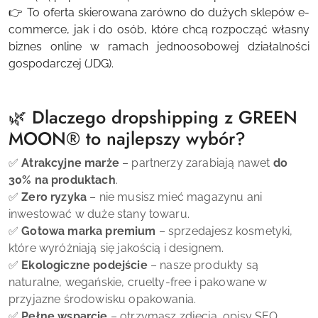
👉 To oferta skierowana zarówno do dużych sklepów e-
commerce, jak i do osób, które chcą rozpocząć własny
biznes online w ramach jednoosobowej działalności
gospodarczej (JDG).
🌿 Dlaczego dropshipping z
GREEN
MOON
®
to najlepszy wybór?
✅
Atrakcyjne marże
– partnerzy zarabiają nawet
do
30% na produktach
.
✅
Zero ryzyka
– nie musisz mieć magazynu ani
inwestować w duże stany towaru.
✅
Gotowa marka premium
– sprzedajesz kosmetyki,
które wyróżniają się jakością i designem.
✅
Ekologiczne podejście
– nasze produkty są
naturalne, wegańskie, cruelty-free i pakowane w
przyjazne środowisku opakowania.
✅
Pełne wsparcie
– otrzymasz zdjęcia, opisy SEO,