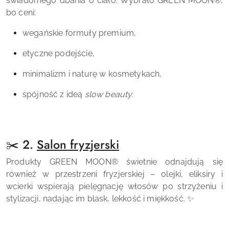
świadomego dbania o ciało. Wybrało
GREEN MOON
®
,
bo ceni:
wegańskie formuły premium,
etyczne podejście,
minimalizm i naturę w kosmetykach,
spójność z ideą
slow beauty
.
✂️ 2.
Salon fryzjerski
Produkty
GREEN MOON
®
świetnie odnajdują się
również w przestrzeni fryzjerskiej – olejki, eliksiry i
wcierki wspierają pielęgnację włosów po strzyżeniu i
stylizacji, nadając im blask, lekkość i miękkość. ✨