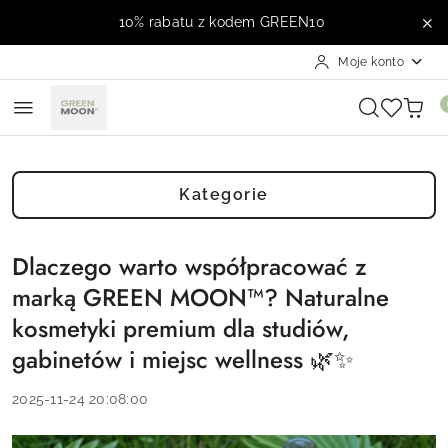
Przejdź do treści głównej
Przejdź do wyszukiwarki
Przejdź do moje konto
Przejdź do menu głównego
Przejdź do stopki
10% rabatu z kodem GREEN10
Moje konto
Kategorie
Dlaczego warto współpracować z
marką GREEN MOON™? Naturalne
kosmetyki premium dla studiów,
gabinetów i miejsc wellness 🌿✨
2025-11-24 20:08:00