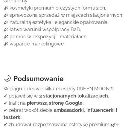
Oferujemy:
🌿 kosmetyki premium o czystych formułach,
🌿 sprawdzoną sprzedaż w miejscach stacjonarnych,
🌿 naturalną estetykę i eleganckie opakowania,
🌿 łatwe warunki współpracy B2B,
🌿 pomoc w ekspozycji i materiałach,
🌿 wsparcie marketingowe.
🌙 Podsumowanie
W ciągu zaledwie kilku miesięcy
GREEN MOON
®
:
✔ pojawił się w
3 stacjonarnych lokalizacjach
,
✔ trafił na
pierwszą stronę Google
,
✔ zebrał wokół siebie
ambasadorki, influencerki i
testerki
,
✔ zbudował rozpoznawalną estetykę premium 🌿✨