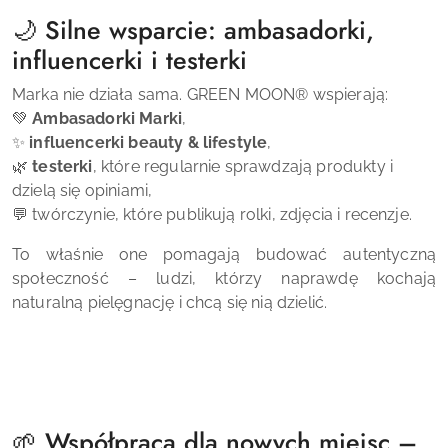
🌙 Silne wsparcie: ambasadorki,
influencerki i testerki
Marka nie działa sama.
GREEN MOON
®
wspierają:
💚
Ambasadorki Marki
,
✨
influencerki beauty & lifestyle
,
🌿
testerki
, które regularnie sprawdzają produkty i
dzielą się opiniami,
💬 twórczynie, które publikują rolki, zdjęcia i recenzje.
To właśnie one pomagają budować autentyczną
społeczność – ludzi, którzy naprawdę kochają
naturalną pielęgnację i chcą się nią dzielić.
🌱 Współpraca dla nowych miejsc –