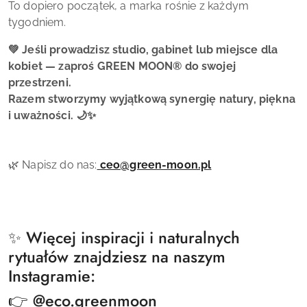
To dopiero początek, a marka rośnie z każdym
tygodniem.
💚 Jeśli prowadzisz studio, gabinet lub miejsce dla
kobiet — zaproś
GREEN MOON
®
do swojej
przestrzeni.
Razem stworzymy wyjątkową synergię natury, piękna
i uważności. 🌙✨
🌿 Napisz do nas:
ceo@green-moon.pl
✨ Więcej inspiracji i naturalnych
rytuałów znajdziesz na naszym
Instagramie:
👉
@eco.greenmoon