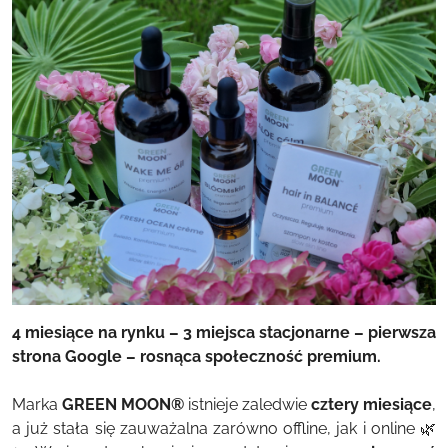
4 miesiące na rynku – 3 miejsca stacjonarne – pierwsza
strona Google – rosnąca społeczność premium.
Marka
GREEN MOON®
istnieje zaledwie
cztery miesiące
,
a już stała się zauważalna zarówno offline, jak i online 🌿