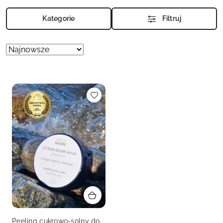
Kategorie
Filtruj
Zastosowano
Sortuj
według
sortowanie:
Najnowsze.
Peeling cukrowo-solny do