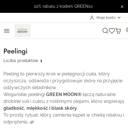
Przejdź do treści głównej
Przejdź do wyszukiwarki
Przejdź do moje konto
Przejdź do menu głównego
Przejdź do stopki
10% rabatu z kodem GREEN10
Moje konto
Peelingi
Liczba produktów:
1
Peeling to pierwszy krok w pielęgnacji ciała, który
oczyszcza, odświeża i przygotowuje skórę na przyjęcie
odżywczych składników.
Wegańskie peelingi
GREEN MOON
®
łączą naturalne
drobinki soli i cukru z roślinnymi olejami, które wspierają
gładkość, miękkość i blask skóry
.
To prosty rytuał, który zamienia kąpiel w chwilę relaksu i
odprężenia. 🌿