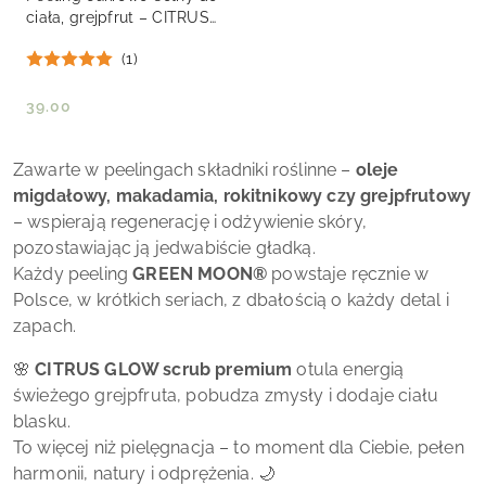
ciała, grejpfrut – CITRUS
GLOW scrub premium 200
(1)
g
39.00
Cena:
Zawarte w peelingach składniki roślinne –
oleje
migdałowy, makadamia, rokitnikowy czy grejpfrutowy
– wspierają regenerację i odżywienie skóry,
pozostawiając ją jedwabiście gładką.
Każdy peeling
GREEN MOON
®
powstaje ręcznie w
Polsce, w krótkich seriach, z dbałością o każdy detal i
zapach.
🌸
CITRUS GLOW scrub premium
otula energią
świeżego grejpfruta, pobudza zmysły i dodaje ciału
blasku.
To więcej niż pielęgnacja – to moment dla Ciebie, pełen
harmonii, natury i odprężenia. 🌙