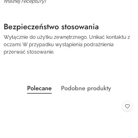
finalnej receptury)
Bezpieczeństwo stosowania
Wyłącznie do użytku zewnętrznego. Unikać kontaktu z
oczami. W przypadku wystąpienia podrażnienia
przerwać stosowanie.
Produkty
Produkty
Polecane
Podobne produkty
Pomiń karuzelę produktów
o
o
statusie:
statusie: