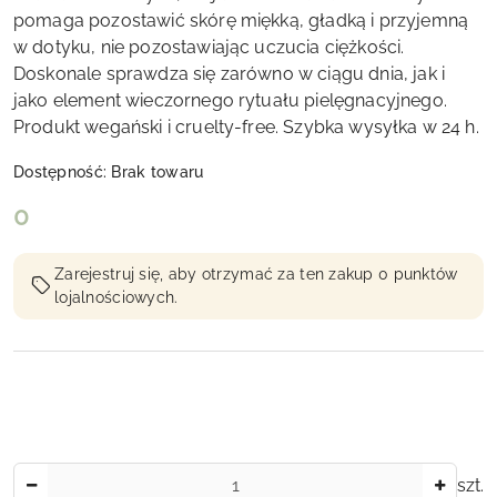
pomaga pozostawić skórę miękką, gładką i przyjemną
w dotyku, nie pozostawiając uczucia ciężkości.
Doskonale sprawdza się zarówno w ciągu dnia, jak i
jako element wieczornego rytuału pielęgnacyjnego.
Produkt wegański i cruelty-free. Szybka wysyłka w 24 h.
Dostępność:
Brak towaru
cena:
0
Zarejestruj się, aby otrzymać za ten zakup 0 punktów
lojalnościowych.
Ilość
szt.