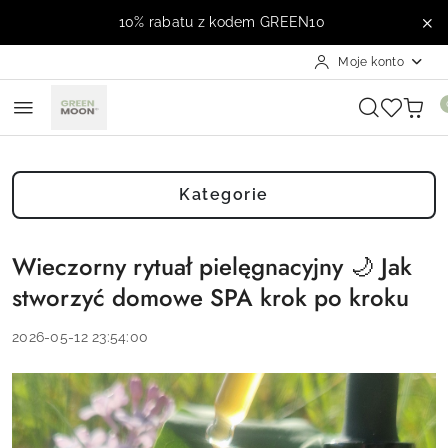
Przejdź do treści głównej
Przejdź do wyszukiwarki
Przejdź do moje konto
Przejdź do menu głównego
Przejdź do stopki
10% rabatu z kodem GREEN10
Moje konto
Kategorie
Wieczorny rytuał pielęgnacyjny 🌙 Jak
stworzyć domowe SPA krok po kroku
2026-05-12 23:54:00