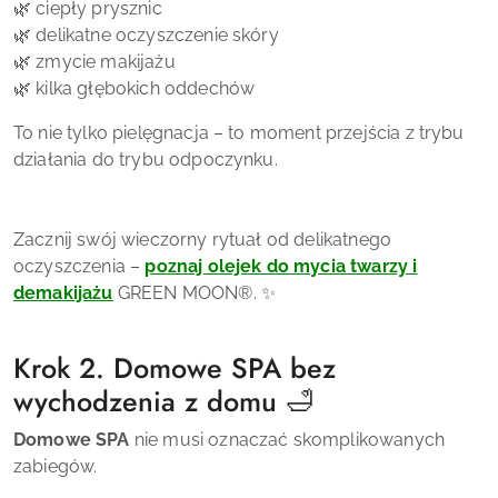
🌿 ciepły prysznic
🌿 delikatne oczyszczenie skóry
🌿 zmycie makijażu
🌿 kilka głębokich oddechów
To nie tylko pielęgnacja – to moment przejścia z trybu
działania do trybu odpoczynku.
Zacznij swój wieczorny rytuał od delikatnego
oczyszczenia –
poznaj olejek do mycia twarzy i
demakijażu
GREEN MOON®. ✨
Krok 2. Domowe SPA bez
wychodzenia z domu 🛁
Domowe SPA
nie musi oznaczać skomplikowanych
zabiegów.