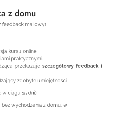
uka z domu
y feedback mailowy)
ja kursu online.
niami praktycznymi.
dząca przekazuje
szczegółowy feedback i
zający zdobyte umiejętności.
 w ciągu 15 dni).
ną bez wychodzenia z domu. 🌿