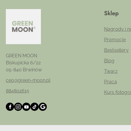
Sklep
Nagrody i n
Promocje
Bestsellery
GREEN MOON
Blog
Biskupicka 6/22
05-840 Brwinów
Twarz
ceo@green-moon.pl
Praca
884802615
Kurs fotogr