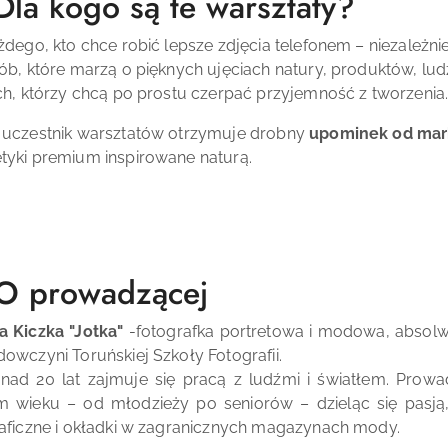
Dla kogo są te warsztaty?
żdego, kto chce robić lepsze zdjęcia telefonem – niezależn
ób, które marzą o pięknych ujęciach natury, produktów, ludz
ch, którzy chcą po prostu czerpać przyjemność z tworzenia
 uczestnik warsztatów otrzymuje drobny
upominek od ma
yki premium inspirowane naturą.
O prowadzącej
a Kiczka "Jotka"
-fotografka portretowa i modowa, absolwe
owczyni Toruńskiej Szkoły Fotografii.
ad 20 lat zajmuje się pracą z ludźmi i światłem. Prowadz
m wieku – od młodzieży po seniorów – dzieląc się pasją
aficzne i okładki w zagranicznych magazynach mody.