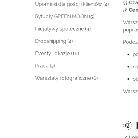
⏰
Cza
Upominki dla gości i klientów
(4)
💰
Cen
Rytuały GREEN MOON
(5)
Warsz
Inicjatywy społeczne
(4)
popraw
Dropshipping
(4)
Podcza
Eventy i okazje
(16)
po
Praca
(2)
na
Warsztaty fotograficzne
(6)
od
Warsz
🌞 
📍
Lok