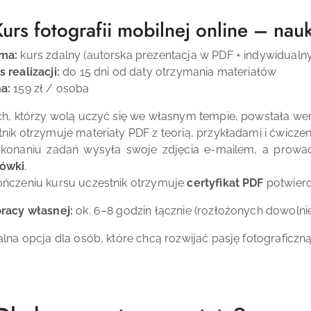
Kurs fotografii mobilnej online – na
ma:
kurs zdalny (autorska prezentacja w PDF + indywidualn
 realizacji:
do 15 dni od daty otrzymania materiałów
a:
159 zł / osoba
ch, którzy wolą uczyć się we własnym tempie, powstała wers
nik otrzymuje materiały PDF z teorią, przykładami i ćwicze
konaniu zadań wysyła swoje zdjęcia e-mailem, a prowa
ówki
.
ńczeniu kursu uczestnik otrzymuje
certyfikat PDF
potwierd
racy własnej:
ok. 6–8 godzin łącznie (rozłożonych dowolnie
alna opcja dla osób, które chcą rozwijać pasję fotograficz