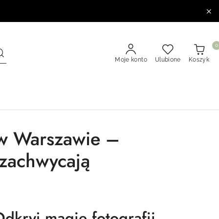
0
Moje konto
Ulubione
Koszyk
j w Warszawie –
e zachwycają
Odkryj magię fotografii