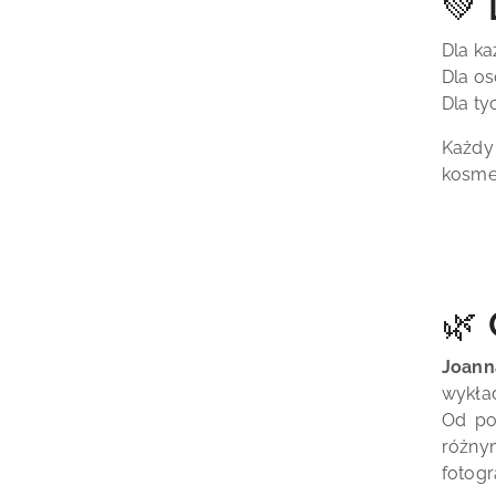
💚 
Dla ka
Dla os
Dla ty
Każdy
kosmet
🌿 
Joann
wykład
Od pon
różny
fotogr