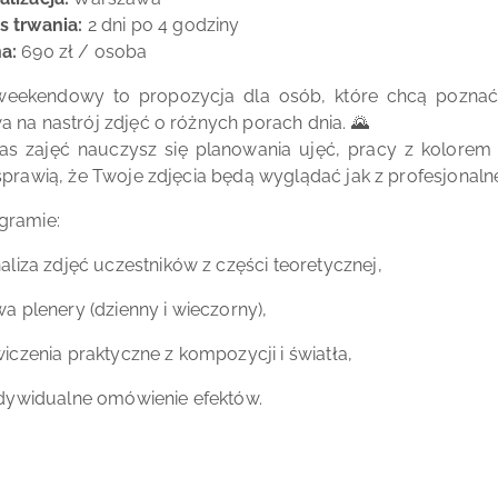
s trwania:
2 dni po 4 godziny
a:
690 zł / osoba
weekendowy to propozycja dla osób, które chcą poznać fo
 na nastrój zdjęć o różnych porach dnia. 🌄
s zajęć nauczysz się planowania ujęć, pracy z kolorem i
sprawią, że Twoje zdjęcia będą wyglądać jak z profesjonaln
gramie:
aliza zdjęć uczestników z części teoretycznej,
a plenery (dzienny i wieczorny),
iczenia praktyczne z kompozycji i światła,
dywidualne omówienie efektów.