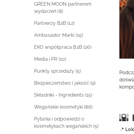
GREEN MOON partnerem
wydarzeń
(8)
Partnerzy B2B
(12)
Ambasador Marki
(15)
EKO współpraca B2B
(26)
Media i PR
(10)
Punkty sprzedaży
(5)
Podcz
doświ
Bezpieczeństwo i jakość
(9)
kompoz
Składniki - Ingredients
(15)
Wegańskie kosmetyki
(86)
🌇 
Pytania i odpowiedzi o
kosmetykach wegańskich
(5)
📍
Lok