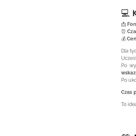
💻 
📩
For
⏰
Czas
💰
Cen
Dla ty
Uczest
Po wy
wskaz
Po uko
Czas p
To ide