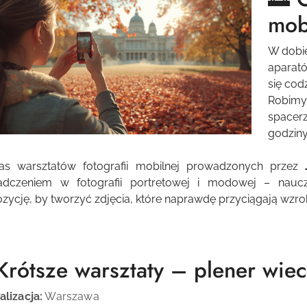
mob
W dobie
aparató
się cod
Robimy
spacerz
godziny
as warsztatów fotografii mobilnej prowadzonych przez
adczeniem w fotografii portretowej i modowej – nauczy
ycję, by tworzyć zdjęcia, które naprawdę przyciągają wzro
Krótsze warsztaty – plener wie
alizacja:
Warszawa