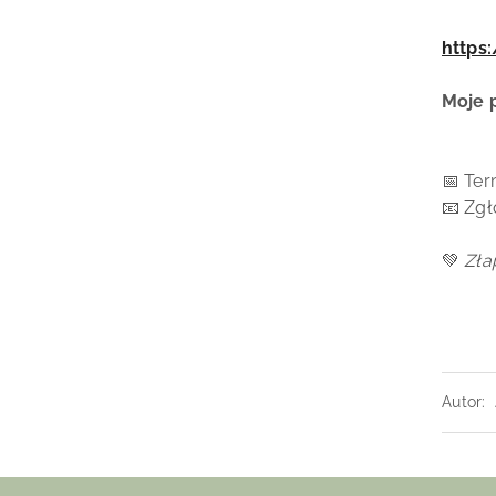
https
Moje p
📅 Ter
📧 Zgł
💚
Zła
Autor: