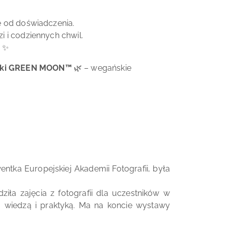
ie od doświadczenia.
i i codziennych chwil.
. ✨
rki GREEN MOON™
🌿 – wegańskie
ntka Europejskiej Akademii Fotografii, była
iła zajęcia z fotografii dla uczestników w
, wiedzą i praktyką. Ma na koncie wystawy