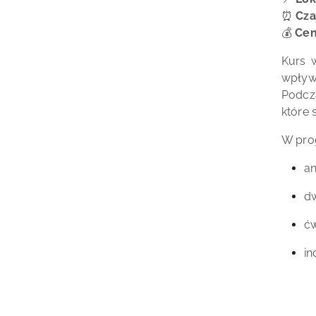
⏰
Cza
💰
Cen
Kurs 
wpływa
Podcza
które 
W pro
an
dw
ćw
in