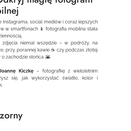
ilnej
 Instagrama, social mediów i coraz lepszych
w w smartfonach 📱 fotografia mobilna stała
ziennością.
 zdjęcia niemal wszędzie – w podróży, na
e, przy porannej kawie ☕ czy podczas złotej
 o zachodzie słońca. 🌇
Joannę Kiczkę
– fotografkę z wieloletnim
sz się, jak wykorzystać światło, kolor i
k.
czorny