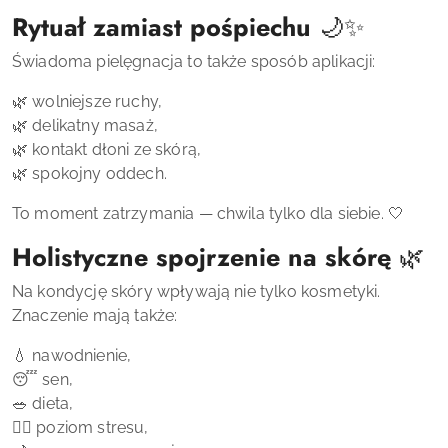
Rytuał zamiast pośpiechu
🌙✨
Świadoma pielęgnacja to także sposób aplikacji:
🌿 wolniejsze ruchy,
🌿 delikatny masaż,
🌿 kontakt dłoni ze skórą,
🌿 spokojny oddech.
To moment zatrzymania — chwila tylko dla siebie. 🤍
Holistyczne spojrzenie na skórę
🌿
Na kondycję skóry wpływają nie tylko kosmetyki.
Znaczenie mają także:
💧 nawodnienie,
😴 sen,
🥗 dieta,
🧘‍♀️ poziom stresu,