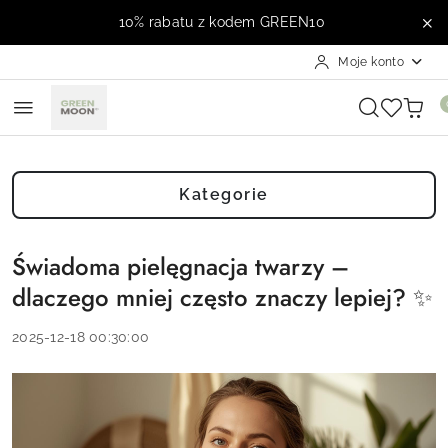
Przejdź do treści głównej
Przejdź do wyszukiwarki
Przejdź do moje konto
Przejdź do menu głównego
Przejdź do stopki
10% rabatu z kodem GREEN10
Moje konto
Kategorie
Świadoma pielęgnacja twarzy –
dlaczego mniej często znaczy lepiej? ✨
2025-12-18 00:30:00