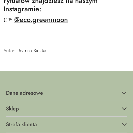
rytuałów znajdziesz na naszym
Instagramie:
👉
@eco.greenmoon
Autor:
Joanna Kiczka
Dane adresowe
Sklep
Strefa klienta