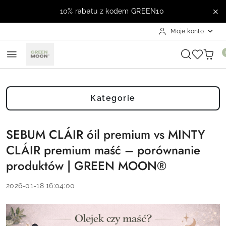
Przejdź do treści głównej
Przejdź do wyszukiwarki
Przejdź do moje konto
Przejdź do menu głównego
Przejdź do stopki
10% rabatu z kodem GREEN10
Moje konto
Kategorie
SEBUM CLÁIR óil premium vs MINTY
CLÁIR premium maść – porównanie
produktów | GREEN MOON®
2026-01-18 16:04:00