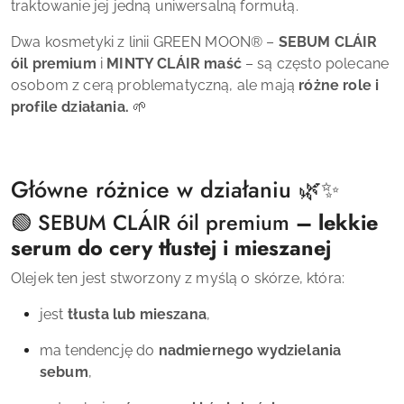
traktowanie jej jedną uniwersalną formułą.
Dwa kosmetyki z linii
GREEN MOON
®
–
SEBUM CLÁIR
óil premium
i
MINTY CLÁIR maść
– są często polecane
osobom z cerą problematyczną, ale mają
różne role i
profile działania.
🌱
Główne różnice w działaniu 🌿✨
🟢
SEBUM CLÁIR óil premium
– lekkie
serum do cery tłustej i mieszanej
Olejek ten jest stworzony z myślą o skórze, która:
jest
tłusta lub mieszana
,
ma tendencję do
nadmiernego wydzielania
sebum
,