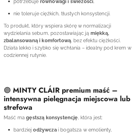
potrzebuje
równowagi i świeżości
,
nie toleruje ciężkich, tłustych konsystencji.
To produkt, który wspiera skórę w normalizacji
wydzielania sebum, pozostawiając ją
miękką,
zbalansowaną i komfortową
, bez efektu ciężkości.
Działa lekko i szybko się wchłania – idealny pod krem w
codziennej rutynie.
🟣
MINTY CLÁIR premium maść –
intensywna pielęgnacja miejscowa lub
strefowa
Maść ma
gęstszą konsystencję
, która jest:
bardziej
odżywcza
i bogatsza w emolienty,