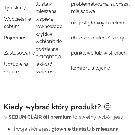
tłusta /
problematyczna, suchsza,
Typ skóry
mieszana
miejscowa
Wydzielanie
wspiera
nie jest głównym celem
sebum
równowagę
szybkie
Pojemność
dłuższe „otulenie” skóry
wchłanianie
codzienna
Zastosowanie
punktowo lub w strefach
pielęgnacja
Uczucie na
lekkość,
komfort, ukojenie
skórze
świeżość
Kiedy wybrać który produkt? 🤔
✨
SEBUM CLÁIR óil premium
to świetny wybór, jeśli:
Twoja skóra jest
głównie tłusta lub mieszana
,