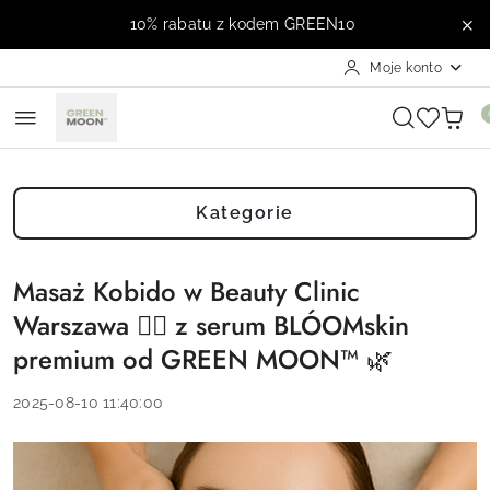
Przejdź do treści głównej
Przejdź do wyszukiwarki
Przejdź do moje konto
Przejdź do menu głównego
Przejdź do stopki
10% rabatu z kodem GREEN10
Moje konto
Kategorie
Masaż Kobido w Beauty Clinic
Warszawa 💆‍♀️ z serum BLÓOMskin
premium od GREEN MOON™ 🌿
2025-08-10 11:40:00