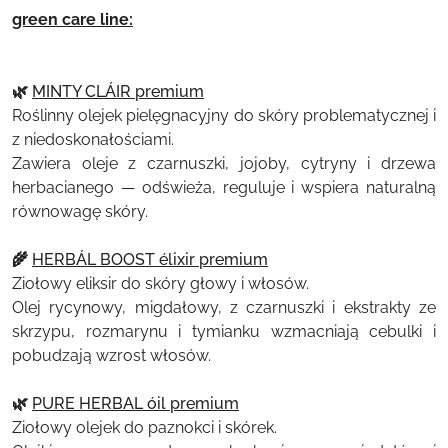
green care line:
🌿
MINTY CLÁIR premium
Roślinny olejek pielęgnacyjny do skóry problematycznej i
z niedoskonałościami.
Zawiera oleje z czarnuszki, jojoby, cytryny i drzewa
herbacianego — odświeża, reguluje i wspiera naturalną
równowagę skóry.
🌾
HERBÁL BOOST élixir premium
Ziołowy eliksir do skóry głowy i włosów.
Olej rycynowy, migdałowy, z czarnuszki i ekstrakty ze
skrzypu, rozmarynu i tymianku wzmacniają cebulki i
pobudzają wzrost włosów.
🌿
PURE HERBAL óil premium
Ziołowy olejek do paznokci i skórek.