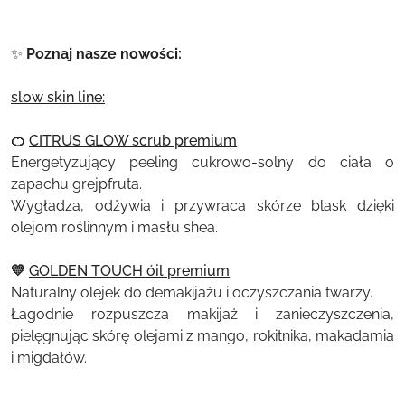
✨
Poznaj nasze nowości:
slow skin line:
🍊
CITRUS GLOW scrub premium
Energetyzujący peeling cukrowo-solny do ciała o
zapachu grejpfruta.
Wygładza, odżywia i przywraca skórze blask dzięki
olejom roślinnym i masłu shea.
💛
GOLDEN TOUCH óil premium
Naturalny olejek do demakijażu i oczyszczania twarzy.
Łagodnie rozpuszcza makijaż i zanieczyszczenia,
pielęgnując skórę olejami z mango, rokitnika, makadamia
i migdałów.