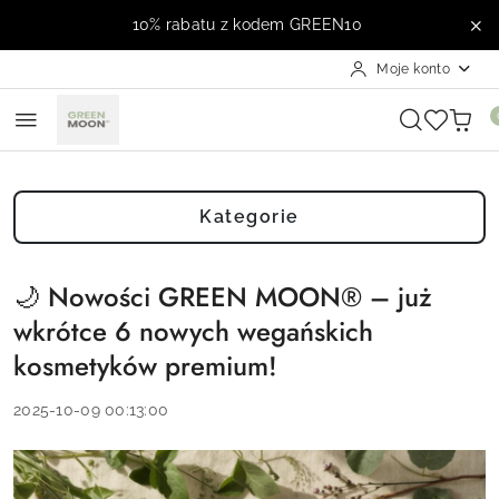
Przejdź do treści głównej
Przejdź do wyszukiwarki
Przejdź do moje konto
Przejdź do menu głównego
Przejdź do stopki
10% rabatu z kodem GREEN10
Moje konto
Kategorie
🌙 Nowości GREEN MOON® – już
wkrótce 6 nowych wegańskich
kosmetyków premium!
2025-10-09 00:13:00