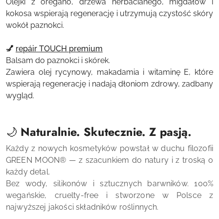
Olejki z oregano, drzewa herbacianego, migdałów i
kokosa wspierają regenerację i utrzymują czystość skóry
wokół paznokci.
💅
repáir TOUCH premium
Balsam do paznokci i skórek.
Zawiera olej rycynowy, makadamia i witaminę E, które
wspierają regenerację i nadają dłoniom zdrowy, zadbany
wygląd.
🌙
Naturalnie. Skutecznie. Z pasją.
Każdy z nowych kosmetyków powstał w duchu filozofii
GREEN MOON
®
— z szacunkiem do natury i z troską o
każdy detal.
Bez wody, silikonów i sztucznych barwników. 100%
wegańskie, cruelty-free i stworzone w Polsce z
najwyższej jakości składników roślinnych.