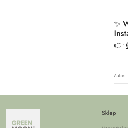
✨ W
Ins
👉
Autor:
Sklep