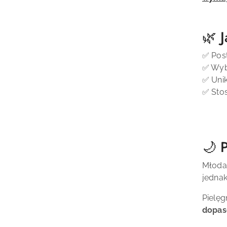
🌿 
✅ Post
✅ Wybi
✅ Unik
✅ Stos
🌙 
Młoda 
jednak
Pielęg
dopas