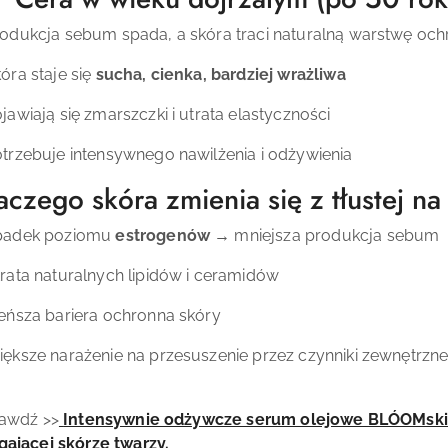
odukcja sebum spada, a skóra traci naturalną warstwę oc
óra staje się
sucha, cienka, bardziej wrażliwa
jawiają się zmarszczki i utrata elastyczności
trzebuje intensywnego nawilżenia i odżywienia
aczego skóra zmienia się z tłustej n
padek poziomu
estrogenów
→ mniejsza produkcja sebum
rata naturalnych lipidów i ceramidów
eńsza bariera ochronna skóry
ększe narażenie na przesuszenie przez czynniki zewnętrzn
rawdź >>
Intensywnie odżywcze serum olejowe BLÓOMski
ającej skórze twarzy.