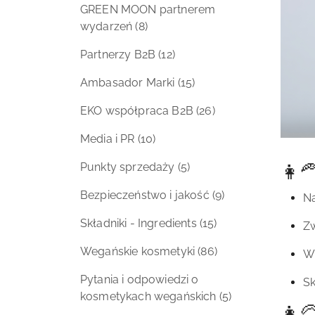
GREEN MOON partnerem
wydarzeń
(8)
Partnerzy B2B
(12)
Ambasador Marki
(15)
EKO współpraca B2B
(26)
Media i PR
(10)
👩‍
Punkty sprzedaży
(5)
Bezpieczeństwo i jakość
(9)
Na
Składniki - Ingredients
(15)
Zw
Wegańskie kosmetyki
(86)
Wi
Pytania i odpowiedzi o
Sk
kosmetykach wegańskich
(5)
👩‍