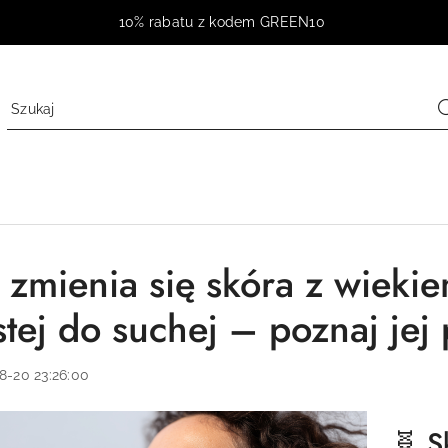
10% rabatu z kodem GREEN10
k zmienia się skóra z wieki
stej do suchej – poznaj jej
8-20 23:26:00
🧬 S