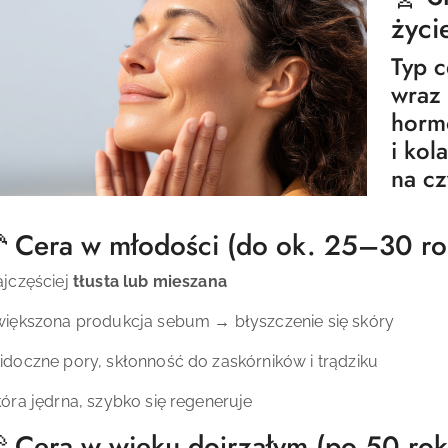
życi
Typ c
wraz
horm
i kol
na cz
🦰 Cera w młodości (do ok. 25–30 ro
jczęściej
tłusta lub mieszana
iększona produkcja sebum → błyszczenie się skóry
doczne pory, skłonność do zaskórników i trądziku
óra jędrna, szybko się regeneruje
🦳 Cera w wieku dojrzałym (po 50 rok