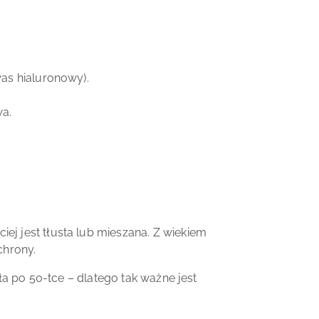
was hialuronowy).
wa.
j jest tłusta lub mieszana. Z wiekiem
chrony.
ała po 50-tce – dlatego tak ważne jest