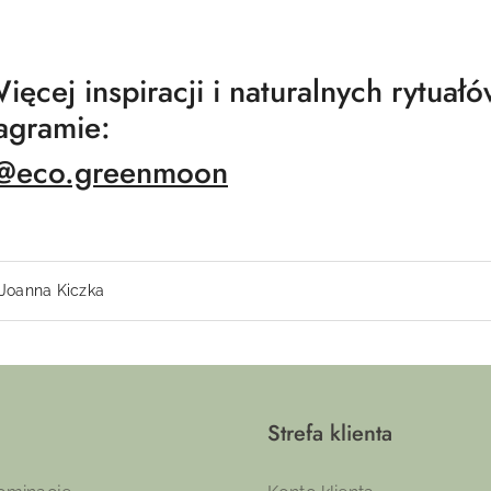
ięcej inspiracji i naturalnych rytuał
tagramie:
@eco.greenmoon
Joanna Kiczka
Strefa klienta