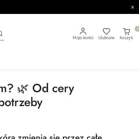
0
Moje konto
Ulubione
Koszyk
em? 🌿 Od cery
 potrzeby
kóra zmienia się przez całe