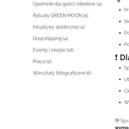
Upominki dla gości i klientów
(4)
Pr
Rytuały GREEN MOON
(5)
Sk
Inicjatywy społeczne
(4)
Po
Dropshipping
(4)
Po
Eventy i okazje
(16)
❗ Dl
Praca
(2)
S
Warsztaty fotograficzne
(6)
Ut
Ci
Wi
💚 Sp
wymag