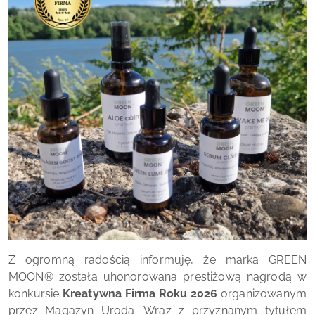
Z ogromną radością informuję, że marka GREEN
MOON® została uhonorowana prestiżową nagrodą w
konkursie
Kreatywna Firma Roku 2026
organizowanym
przez Magazyn Uroda. Wraz z przyznanym tytułem