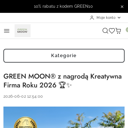
Przejdź do treści głównej
Przejdź do wyszukiwarki
Przejdź do moje konto
Przejdź do menu głównego
Przejdź do stopki
10% rabatu z kodem GREEN10
Moje konto
Kategorie
GREEN MOON® z nagrodą Kreatywna
Firma Roku 2026 🏆✨
2026-06-02 12:54:00