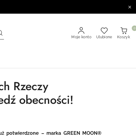
0
Moje konto
Ulubione
Koszyk
h Rzeczy
dź obecności!
już potwierdzone – marka
GREEN MOON
®