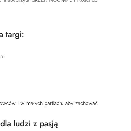
tóra stworzyła
GREEN MOON
®
z miłości do
 targi:
ła,
urowców i w małych partiach, aby zachować
la ludzi z pasją