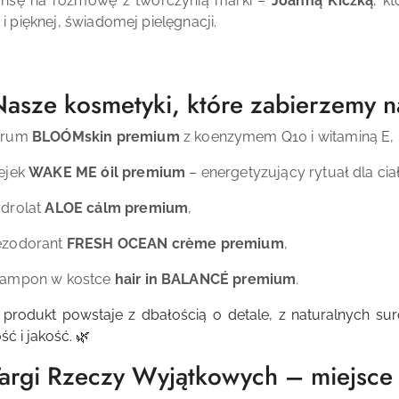
zansę na rozmowę z twórczynią marki –
Joanną Kiczką
, k
 i pięknej, świadomej pielęgnacji.
Nasze kosmetyki, które zabierzemy na
erum
BLOÓMskin premium
z koenzymem Q10 i witaminą E,
ejek
WAKE ME óil premium
– energetyzujący rytuał dla cia
drolat
ALOE cálm premium
,
ezodorant
FRESH OCEAN crème premium
,
zampon w kostce
hair in BALANCÉ premium
.
 produkt powstaje z dbałością o detale, z naturalnych s
ść i jakość. 🌿
Targi Rzeczy Wyjątkowych – miejsce d