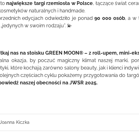
 to
największe targi rzemiosła w Polsce
, łączące świat cerami
kosmetyków naturalnych i handmade.
rzednich edycjach odwiedziło je ponad
90 000 osób
, a w
„jedynych w swoim rodzaju”. 💫
tkaj nas na stoisku
GREEN MOON
®
– z roll-upem, mini-eks
alna okazja, by poczuć magiczny klimat naszej marki, por
yki, które kochają zarówno salony beauty, jak i klienci indywi
olejnych częściach cyklu pokażemy przygotowania do targów
apowiedź naszej obecności na JWSR 2025.
Joanna Kiczka