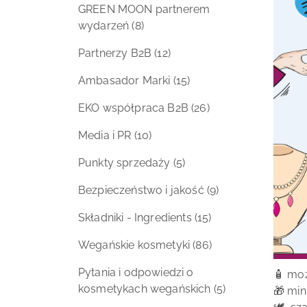
GREEN MOON partnerem
wydarzeń
(8)
Partnerzy B2B
(12)
Ambasador Marki
(15)
EKO współpraca B2B
(26)
Media i PR
(10)
Punkty sprzedaży
(5)
Bezpieczeństwo i jakość
(9)
Składniki - Ingredients
(15)
Wegańskie kosmetyki
(86)
Pytania i odpowiedzi o
🧴 moż
kosmetykach wegańskich
(5)
🎁 min