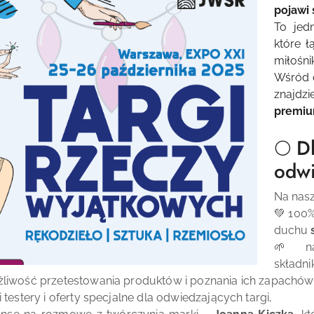
pojawi
To jed
które ł
miłośn
Wśród c
znajdz
premi
🌕 D
odwi
Na na
💚 100
duchu
🌱 nat
składni
liwość przetestowania produktów i poznania ich zapachów
i testery i oferty specjalne dla odwiedzających targi,