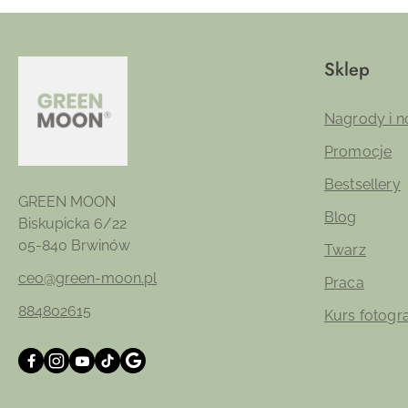
Sklep
Nagrody i n
Promocje
Bestsellery
GREEN MOON
Blog
Biskupicka 6/22
05-840 Brwinów
Twarz
ceo@green-moon.pl
Praca
884802615
Kurs fotogr