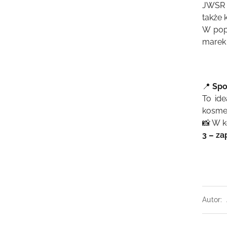
JWSR
także 
W pop
marek 
📍
Spo
To ide
kosmet
📸 W k
3 – z
Autor: