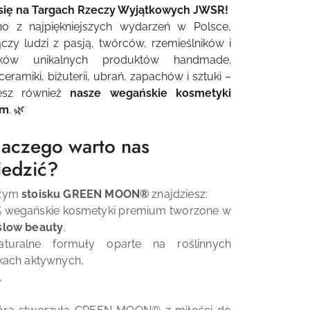
 się na Targach Rzeczy Wyjątkowych JWSR!
no z najpiękniejszych wydarzeń w Polsce,
ączy ludzi z pasją, twórców, rzemieślników i
ików unikalnych produktów handmade.
eramiki, biżuterii, ubrań, zapachów i sztuki –
iesz również
nasze wegańskie kosmetyki
um
. 🌿
laczego warto nas
edzić?
szym
stoisku
GREEN MOON
®
znajdziesz:
% wegańskie kosmetyki premium tworzone w
slow beauty
,
uralne formuły oparte na roślinnych
kach aktywnych,
,