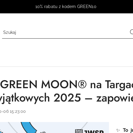
10% rabatu z kodem GREEN10
 GREEN MOON® na Targac
jątkowych 2025 – zapowie
0-06 15:23:00
✨
To 