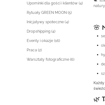
🕊️ s
Upominki dla gości i klientów
(4)
natury
Rytuały GREEN MOON
(5)
Inicjatywy społeczne
(4)
🌸 
Dropshipping
(4)
s
Eventy i okazje
(16)
ol
Praca
(2)
hy
Warsztaty fotograficzne
(6)
d
s
Każdy
świeżo
🌿 