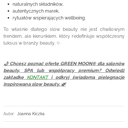
naturalnych składników,
autentycznych marek,
rytuałów wspierających wellbeing.
To właśnie dlatego slow beauty nie jest chwilowym
trendem, ale kierunkiem, który redefiniuje współczesny
luksus w branży beauty. ✨
🌙 Chcesz poznać ofertę GREEN MOON® dla salonów
beauty, SPA lub współpracy premium? Odwiedź
zakładkę
KONTAKT
i odkryj świadomą pielęgnację
inspirowaną slow beauty. 🌿
Autor:
Joanna Kiczka