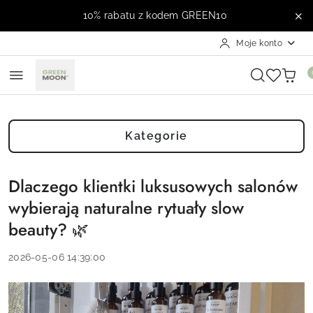
Przejdź do treści głównej
Przejdź do wyszukiwarki
Przejdź do moje konto
Przejdź do menu głównego
Przejdź do stopki
10% rabatu z kodem GREEN10
Moje konto
Kategorie
Dlaczego klientki luksusowych salonów
wybierają naturalne rytuały slow
beauty? 🌿
2026-05-06 14:39:00