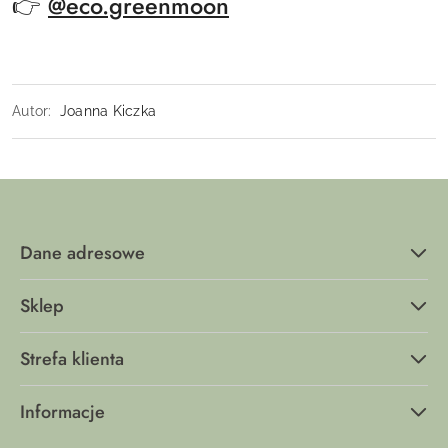
👉
@eco.greenmoon
Autor:
Joanna Kiczka
Dane adresowe
Sklep
Strefa klienta
Informacje