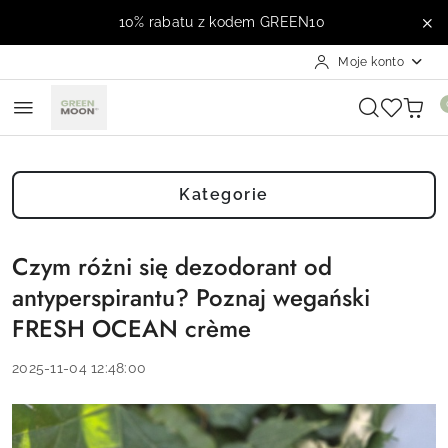
Przejdź do treści głównej
Przejdź do wyszukiwarki
Przejdź do moje konto
Przejdź do menu głównego
Przejdź do stopki
10% rabatu z kodem GREEN10
Moje konto
Kategorie
Czym różni się dezodorant od
antyperspirantu? Poznaj wegański
FRESH OCEAN crème
2025-11-04 12:48:00