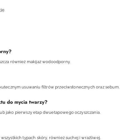
ję.
orny?
uszcza również makijaż wodoodporny.
 skutecznym usuwaniu filtrów przeciwsłonecznych oraz sebum.
tu do mycia twarzy?
ub jako pierwszy etap dwuetapowego oczyszczania.
wszystkich typach skóry, również suchej i wrażliwej.