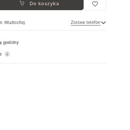
Do koszyka
e: 884802615
Zostaw telefon
Wyślij
4 godziny
2