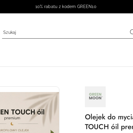
10% rabatu z kodem GREEN10
NAZWA
PRODUCENTA:
GREEN
MOON
Olejek do myc
TOUCH óil pre