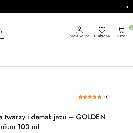
0
Moje konto
Ulubione
Koszyk
(1)
ia twarzy i demakijażu – GOLDEN
mium 100 ml