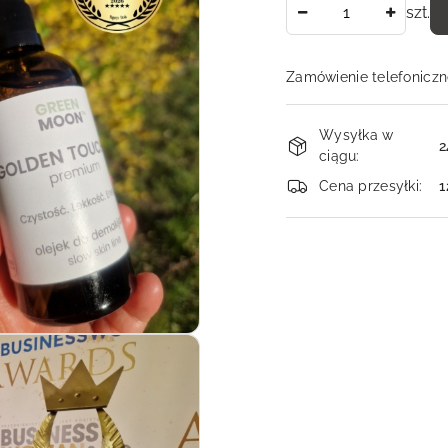
Ilość
szt.
Zamówienie telefoniczn
Dostępność
Wysyłka w
i
2
ciągu:
dostawa
Cena przesyłki:
1