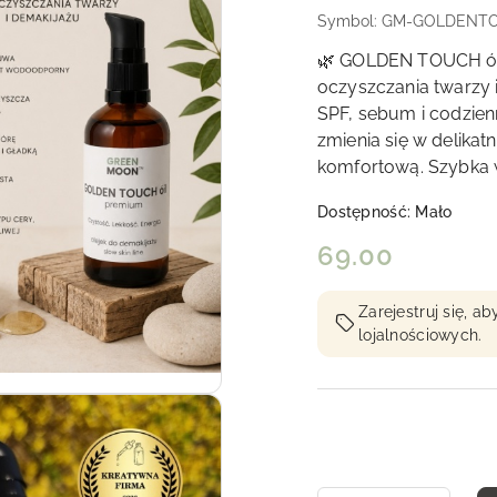
Symbol:
GM-GOLDENTOU
🌿 GOLDEN TOUCH óil
oczyszczania twarzy i
SPF, sebum i codzien
zmienia się w delikat
komfortową. Szybka 
Dostępność:
Mało
cena:
69.00
Zarejestruj się, 
lojalnościowych.