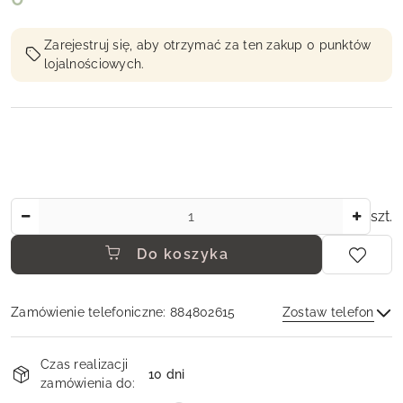
Zarejestruj się, aby otrzymać za ten zakup 0 punktów
lojalnościowych.
Ilość
szt.
Do koszyka
Zamówienie telefoniczne: 884802615
Zostaw telefon
Dostępność
Czas realizacji
i
10 dni
zamówienia do:
dostawa
Wyślij