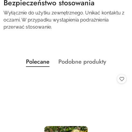
Bezpieczeństwo stosowania
Wyłącznie do użytku zewnętrznego. Unikać kontaktu z
oczami. W przypadku wystąpienia podrażnienia
przerwać stosowanie.
Produkty
Produkty
Polecane
Podobne produkty
Pomiń karuzelę produktów
o
o
statusie:
statusie: